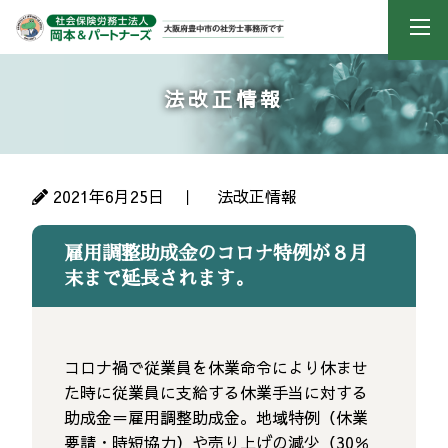
法改正情報
2021年6月25日 ｜
法改正情報
雇用調整助成金のコロナ特例が８月
末まで延長されます。
コロナ禍で従業員を休業命令により休ませ
た時に従業員に支給する休業手当に対する
助成金＝雇用調整助成金。地域特例（休業
要請・時短協力）や売り上げの減少（30％